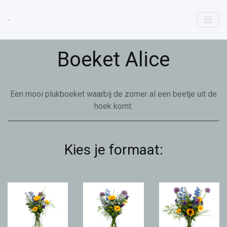
Boeket Alice
Een mooi plukboeket waarbij de zomer al een beetje uit de
hoek komt.
Kies je formaat: