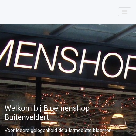
Welkom bij Bloemenshop
Buitenveldert
Voor iedere gelegenheid de allermooiste bloemen!